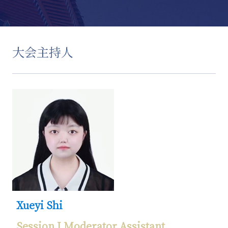
大会主持人
Xueyi Shi
Session I Moderator Assistant