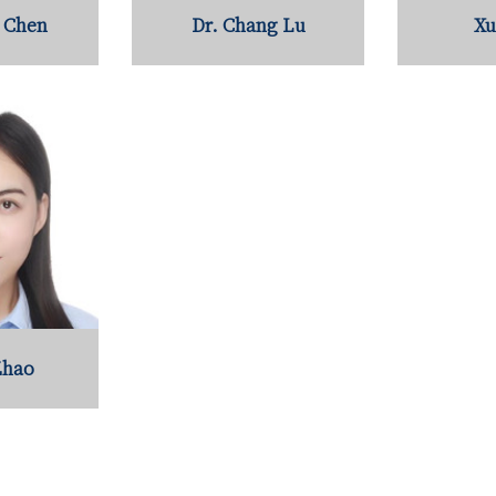
u Chen
Dr. Chang Lu
Xu
Zhao