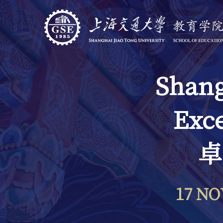
Shang
Exce
卓
17 N