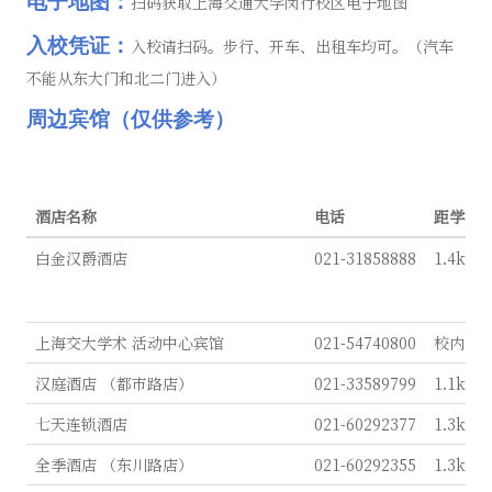
电子地图：
扫码获取上海交通大学闵行校区电子地图
入校凭证：
入校请扫码。步行、开车、出租车均可。（汽车
不能从东大门和北二门进入）
周边宾馆（仅供参考）
酒店名称
电话
距学校
白金汉爵酒店
021-31858888
1.4km
上海交大学术 活动中心宾馆
021-54740800
校内
汉庭酒店 （都市路店）
021-33589799
1.1km
七天连锁酒店
021-60292377
1.3km
全季酒店 （东川路店）
021-60292355
1.3km